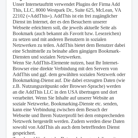
Unser Internetauftritt verwendet Plugins der Firma Add
This, LLC, 8000 Westpark Dr., Suite 625, McLean, VA
22102 (»AddThis«). AddThis ist ein frei zugänglicher
Dienst im Internet, der es den Besuchern unserer
Webseite erleichtern soll, die jeweils aktuelle Seite als
Bookmark (auch bekannt als Favorit bzw. Lesezeichen)
zu setzen und mit anderen Benutzern in sozialen
Netzwerken zu teilen. AddThis bietet dem Benutzer dabei
eine Schnittstelle zu beinahe allen gängigen Bookmark-
Diensten und sozialen Netzwerken.
Wenn Sie AddThis-Elemente nutzen, baut Ihr Internet-
Browser eine direkte Verbindung mit den Servern von
AddThis und ggf. dem gewählten sozialen Netzwerk oder
Bookmarking-Dienst auf. Die dabei erzeugten Daten (wie
z.B. Nutzungszeitpunkt oder Browser-Sprache) werden
an die AddThis LLC in den USA übertragen und dort
verarbeitet. Wenn Sie Inhalte auf unserer Website an
soziale Netzwerke, Bookmarking-Dienste etc. senden,
kann eine Verbindung zwischen dem Besuch der
Webseite und Ihrem Nutzerprofil bei dem entsprechenden
Netzwerk hergestellt werden. Zudem werden diese Daten
sowohl von AddThis als auch dem betreffenden Dienst
gespeichert.