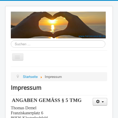
Herzenswunde
durchsuchen
Navigation
an/aus
Home
Startseite
Impressum
TRAUER (er)leben
Impressum
GLAUBE (er)leben
SINN (er)leben
ANGABEN GEMÄSS § 5 TMG
VERSÖHNUNG (er)leben
Thomas Demel
Franziskanerplatz 6
BEGEGNUNG(s)Raum
86836 Klosterlechfeld