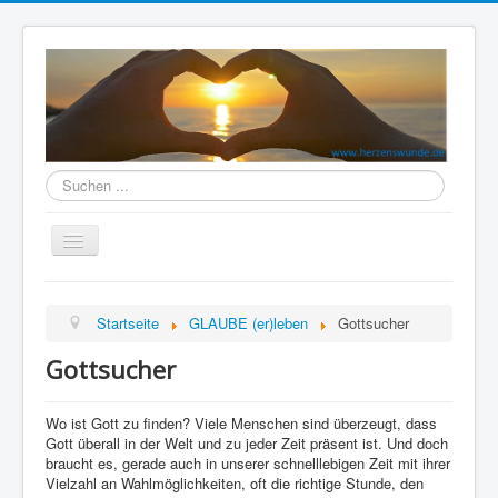
Herzenswunde
durchsuchen
Navigation
an/aus
Home
Startseite
GLAUBE (er)leben
Gottsucher
TRAUER (er)leben
Gottsucher
GLAUBE (er)leben
SINN (er)leben
Wo ist Gott zu finden? Viele Menschen sind überzeugt, dass
Gott überall in der Welt und zu jeder Zeit präsent ist. Und doch
VERSÖHNUNG (er)leben
braucht es, gerade auch in unserer schnelllebigen Zeit mit ihrer
Vielzahl an Wahlmöglichkeiten, oft die richtige Stunde, den
BEGEGNUNG(s)Raum